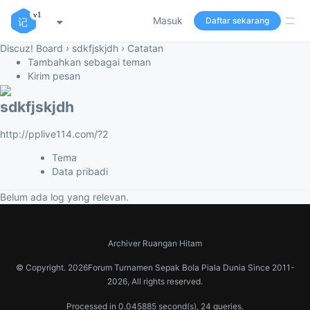
Masuk
Daftar sekarang
Discuz! Board
›
sdkfjskjdh
›
Catatan
Tambahkan sebagai teman
Kirim pesan
sdkfjskjdh
http://pplive114.com/?2
Tema
Data pribadi
Belum ada log yang relevan.
Archiver
Ruangan Hitam
© Copyright.
2026Forum Turnamen Sepak Bola Piala Dunia
Since 2011-
2026, All rights reserved.
Processed in 0.045885 second(s), 24 queries.